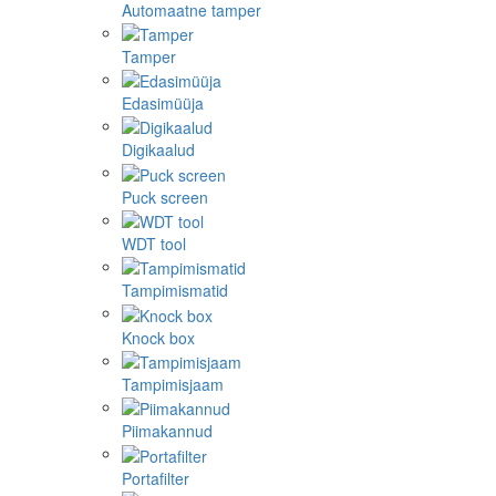
Automaatne tamper
Tamper
Edasimüüja
Digikaalud
Puck screen
WDT tool
Tampimismatid
Knock box
Tampimisjaam
Piimakannud
Portafilter