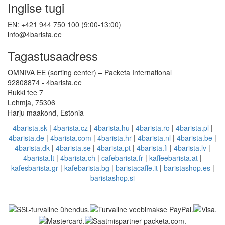
Inglise tugi
EN: +421 944 750 100 (9:00-13:00)
info@4barista.ee
Tagastusaadress
OMNIVA EE (sorting center) – Packeta International
92808874 - 4barista.ee
Rukki tee 7
Lehmja, 75306
Harju maakond, Estonia
4barista.sk
|
4barista.cz
|
4barista.hu
|
4barista.ro
|
4barista.pl
|
4barista.de
|
4barista.com
|
4barista.hr
|
4barista.nl
|
4barista.be
|
4barista.dk
|
4barista.se
|
4barista.pt
|
4barista.fi
|
4barista.lv
|
4barista.lt
|
4barista.ch
|
cafebarista.fr
|
kaffeebarista.at
|
kafesbarista.gr
|
kafebarista.bg
|
baristacaffe.it
|
baristashop.es
|
baristashop.si