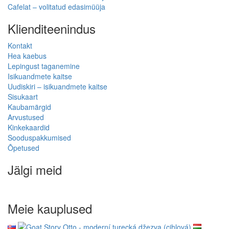
Cafelat – volitatud edasimüüja
Klienditeenindus
Kontakt
Hea kaebus
Lepingust taganemine
Isikuandmete kaitse
Uudiskiri – isikuandmete kaitse
Sisukaart
Kaubamärgid
Arvustused
Kinkekaardid
Sooduspakkumised
Õpetused
Jälgi meid
Meie kauplused