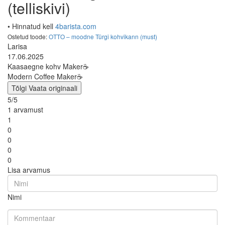
(telliskivi)
• Hinnatud kell
4barista.com
Ostetud toode:
OTTO – moodne Türgi kohvikann (must)
Larisa
17.06.2025
Kaasaegne kohv Maker☕️
Modern Coffee Maker☕️
Tõlgi
Vaata originaali
5/5
1 arvamust
1
0
0
0
0
Lisa arvamus
Nimi