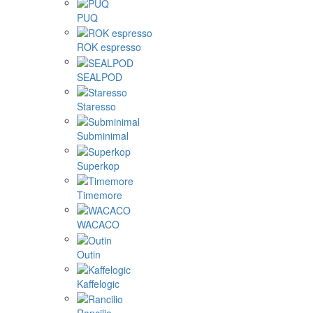
PUQ
ROK espresso
SEALPOD
Staresso
Subminimal
Superkop
Timemore
WACACO
Outin
Kaffelogic