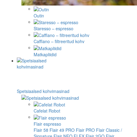
Outin
Staresso – espresso
Cafflano – filtreeritud kohv
Matkapliidid
Spetsiaalsed kohvimasinad
Cafelat Robot
Flair espresso
Flair 58
Flair 49 PRO
Flair PRO
Flair Classic /
Signature
Flair NEO FLEX
Flair 2GO
Flair