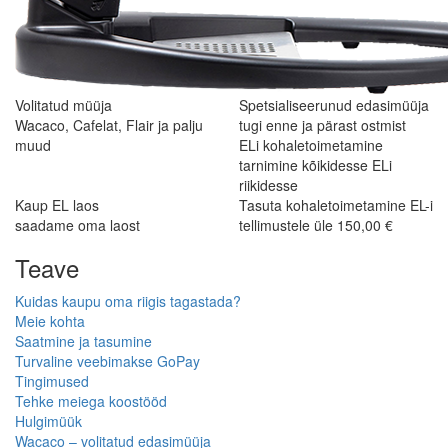
Volitatud müüja
Spetsialiseerunud edasimüüja
Wacaco, Cafelat, Flair ja palju
tugi enne ja pärast ostmist
muud
ELi kohaletoimetamine
tarnimine kõikidesse ELi
riikidesse
Kaup EL laos
Tasuta kohaletoimetamine EL-i
saadame oma laost
tellimustele üle 150,00 €
Teave
Kuidas kaupu oma riigis tagastada?
Meie kohta
Saatmine ja tasumine
Turvaline veebimakse GoPay
Tingimused
Tehke meiega koostööd
Hulgimüük
Wacaco – volitatud edasimüüja