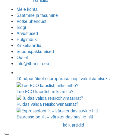
Rancilio
Meie kohta
Saatmine ja tasumine
Võtke ühendust
Blogi
Arvustused
Hulgimüük
Kinkekaardid
Sooduspakkumised
Outlet
info@4barista.ee
10 näpunäidet suurepärase joogi valmistamiseks
Tee ECO kapslist, miks mitte?
Kuidas valida reisikohvimasinat?
Espressotoonik – värskendav suvine hitt
kõik artiklid