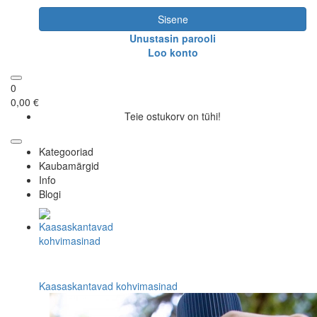
Sisene
Unustasin parooli
Loo konto
0
0,00 €
Teie ostukorv on tühi!
Kategooriad
Kaubamärgid
Info
Blogi
Kaasaskantavad kohvimasinad