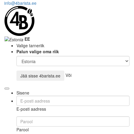
info@4barista.ee
EE
Valige tarneriik
Palun valige oma riik
Või
Jää sisse
4barista.ee
Sisene
E-posti aadress
Parool