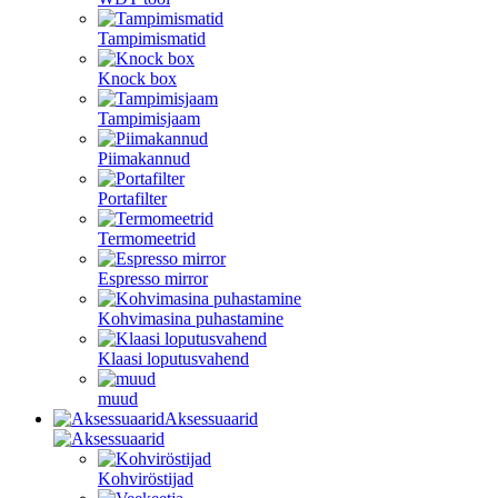
Tampimismatid
Knock box
Tampimisjaam
Piimakannud
Portafilter
Termomeetrid
Espresso mirror
Kohvimasina puhastamine
Klaasi loputusvahend
muud
Aksessuaarid
Kohviröstijad