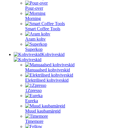
Pour-over
Morning
Smart Coffee Tools
Aram kohv
Superkop
Kohviveskid
Manuaalsed kohviveskid
Elektrilised kohviveskid
1Zpresso
Eureka
Muud kaubamärgid
Timemore