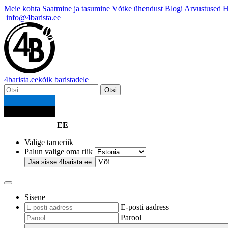
Meie kohta
Saatmine ja tasumine
Võtke ühendust
Blogi
Arvustused
H
info@4barista.ee
4
barista
.ee
kõik baristadele
Otsi
EE
Valige tarneriik
Palun valige oma riik
Või
Jää sisse
4barista.ee
Sisene
E-posti aadress
Parool