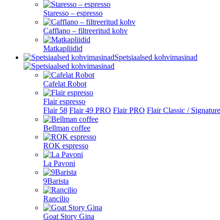
Staresso – espresso
Cafflano – filtreeritud kohv
Matkapliidid
Spetsiaalsed kohvimasinad
Cafelat Robot
Flair espresso
Flair 58
Flair 49 PRO
Flair PRO
Flair Classic / Signatur
Bellman coffee
ROK espresso
La Pavoni
9Barista
Rancilio
Goat Story Gina