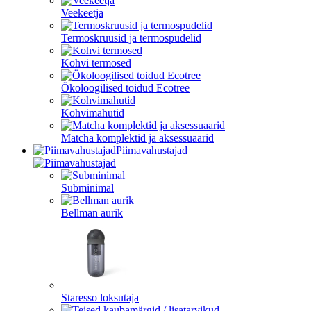
Veekeetja
Termoskruusid ja termospudelid
Kohvi termosed
Ökoloogilised toidud Ecotree
Kohvimahutid
Matcha komplektid ja aksessuaarid
Piimavahustajad
Subminimal
Bellman aurik
Staresso loksutaja