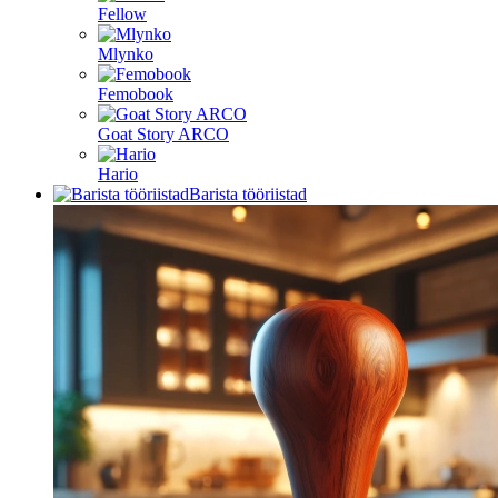
Fellow
Mlynko
Femobook
Goat Story ARCO
Hario
Barista tööriistad