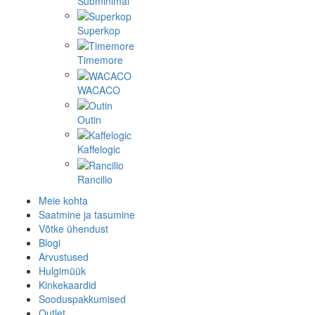
Subminimal
Superkop
Timemore
WACACO
Outin
Kaffelogic
Rancilio
Meie kohta
Saatmine ja tasumine
Võtke ühendust
Blogi
Arvustused
Hulgimüük
Kinkekaardid
Sooduspakkumised
Outlet