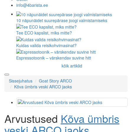
info@4barista.ee
10 näpunäidet suurepärase joogi valmistamiseks
Tee ECO kapslist, miks mitte?
Kuidas valida reisikohvimasinat?
Espressotoonik – värskendav suvine hitt
kõik artiklid
Sissejuhatus
Goat Story ARCO
Kõva ümbris veski ARCO jaoks
Arvustused
Kõva ümbris
veski ARCO jaoks