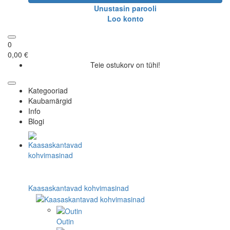
Unustasin parooli
Loo konto
0
0,00 €
Teie ostukorv on tühi!
Kategooriad
Kaubamärgid
Info
Blogi
Kaasaskantavad kohvimasinad
Outin