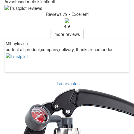
Arvustused meie klientidelt
Reviews 79
• Excellent
4.9
more reviews
Mihaylovich
N
perfect all product,company,delivery, thanks recomended
E
s
p
Lisa arvustus