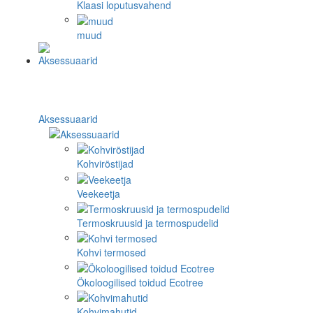
Klaasi loputusvahend
muud
Aksessuaarid
Kohviröstijad
Veekeetja
Termoskruusid ja termospudelid
Kohvi termosed
Ökoloogilised toidud Ecotree
Kohvimahutid