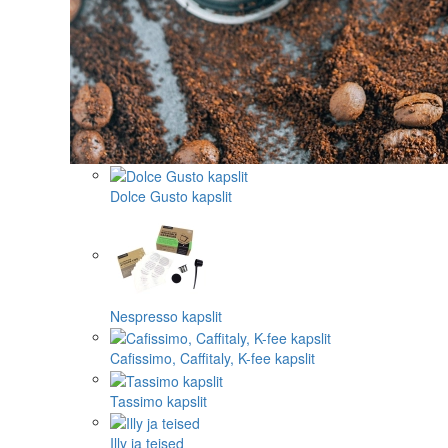
Dolce Gusto kapslit
Nespresso kapslit
Cafissimo, Caffitaly, K-fee kapslit
Tassimo kapslit
Illy ja teised