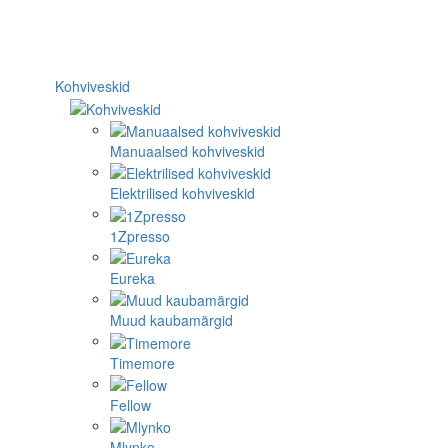
Kohviveskid
Manuaalsed kohviveskid
Elektrilised kohviveskid
1Zpresso
Eureka
Muud kaubamärgid
Timemore
Fellow
Mlynko