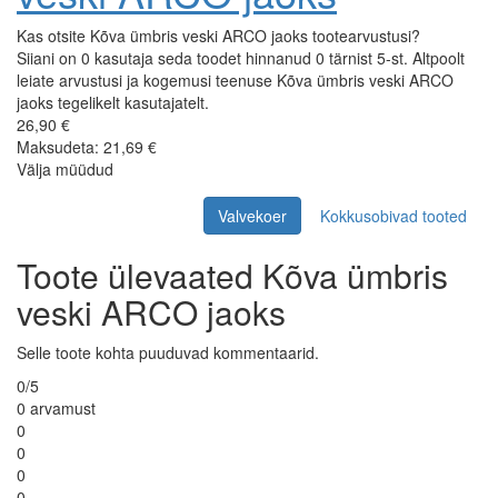
Kas otsite Kõva ümbris veski ARCO jaoks tootearvustusi?
Siiani on 0 kasutaja seda toodet hinnanud 0 tärnist 5-st. Altpoolt
leiate arvustusi ja kogemusi teenuse Kõva ümbris veski ARCO
jaoks tegelikelt kasutajatelt.
26,90 €
Maksudeta: 21,69 €
Välja müüdud
Valvekoer
Kokkusobivad tooted
Toote ülevaated Kõva ümbris
veski ARCO jaoks
Selle toote kohta puuduvad kommentaarid.
0/5
0 arvamust
0
0
0
0