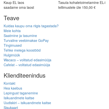
Kaup EL laos
Tasuta kohaletoimetamine EL-i
saadame oma laost
tellimustele üle 150,00 €
Teave
Kuidas kaupu oma riigis tagastada?
Meie kohta
Saatmine ja tasumine
Turvaline veebimakse GoPay
Tingimused
Tehke meiega koostööd
Hulgimüük
Wacaco – volitatud edasimüüja
Cafelat – volitatud edasimüüja
Klienditeenindus
Kontakt
Hea kaebus
Lepingust taganemine
Isikuandmete kaitse
Uudiskiri – isikuandmete kaitse
Sisukaart