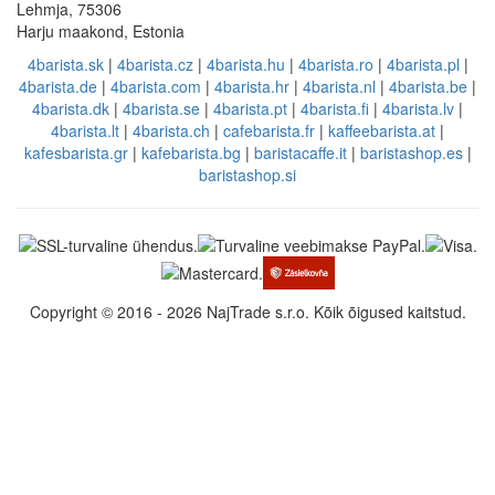
Lehmja, 75306
Harju maakond, Estonia
4barista.sk
|
4barista.cz
|
4barista.hu
|
4barista.ro
|
4barista.pl
|
4barista.de
|
4barista.com
|
4barista.hr
|
4barista.nl
|
4barista.be
|
4barista.dk
|
4barista.se
|
4barista.pt
|
4barista.fi
|
4barista.lv
|
4barista.lt
|
4barista.ch
|
cafebarista.fr
|
kaffeebarista.at
|
kafesbarista.gr
|
kafebarista.bg
|
baristacaffe.it
|
baristashop.es
|
baristashop.si
Copyright © 2016 - 2026 NajTrade s.r.o. Kõik õigused kaitstud.