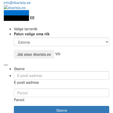
info@4barista.ee
EE
Valige tarneriik
Palun valige oma riik
Või
Jää sisse
4barista.ee
Sisene
E-posti aadress
Parool
Sisene