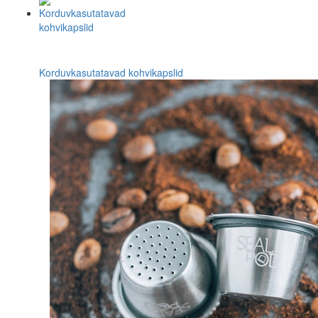
Korduvkasutatavad kohvikapslid