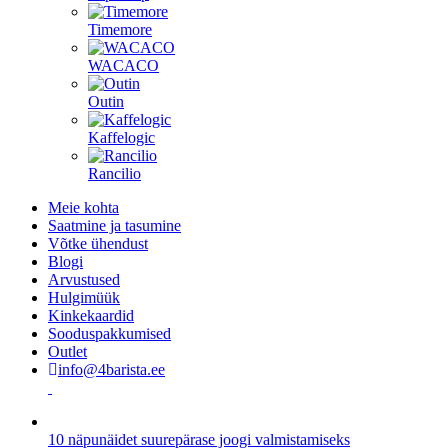
Timemore
WACACO
Outin
Kaffelogic
Rancilio
Meie kohta
Saatmine ja tasumine
Võtke ühendust
Blogi
Arvustused
Hulgimüük
Kinkekaardid
Sooduspakkumised
Outlet
info@4barista.ee
10 näpunäidet suurepärase joogi valmistamiseks