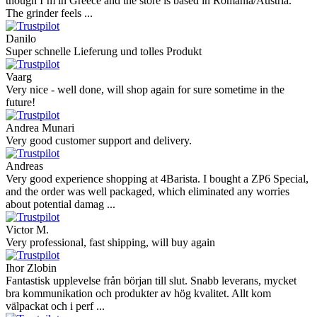
though I’m in Greece and the store is based in Romania/Austria.
The grinder feels ...
Danilo
Super schnelle Lieferung und tolles Produkt
Vaarg
Very nice - well done, will shop again for sure sometime in the
future!
Andrea Munari
Very good customer support and delivery.
Andreas
Very good experience shopping at 4Barista. I bought a ZP6 Special,
and the order was well packaged, which eliminated any worries
about potential damag ...
Victor M.
Very professional, fast shipping, will buy again
Ihor Zlobin
Fantastisk upplevelse från början till slut. Snabb leverans, mycket
bra kommunikation och produkter av hög kvalitet. Allt kom
välpackat och i perf ...