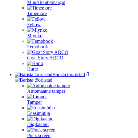
Muud kaubamärgid
Timemore
Fellow
Mlynko
Femobook
Goat Story ARCO
Hario
Barista tööriistad
Automaatne tamper
Tamper
Edasimüüja
Digikaalud
Puck screen