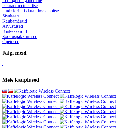
Lepingust taganemine
Isikuandmete kaitse
Uudiskiri – isikuandmete kaitse
Sisukaart
Kaubamärgid
Arvustused
Kinkekaardid
Sooduspakkumised
Õpetused
Jälgi meid
Meie kauplused