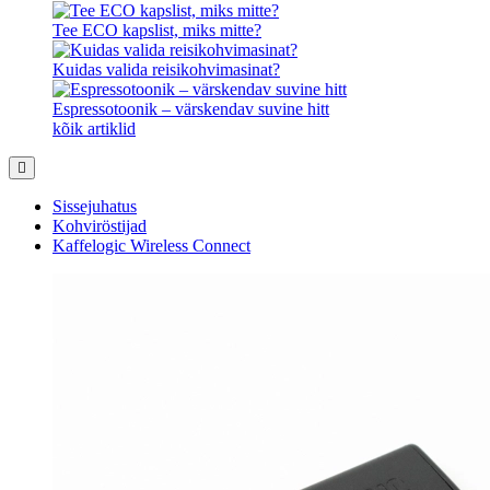
Tee ECO kapslist, miks mitte?
Kuidas valida reisikohvimasinat?
Espressotoonik – värskendav suvine hitt
kõik artiklid
Sissejuhatus
Kohviröstijad
Kaffelogic Wireless Connect