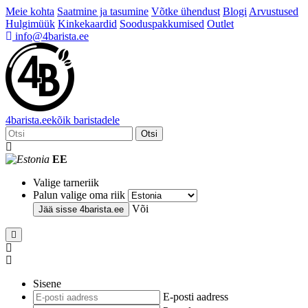
Meie kohta
Saatmine ja tasumine
Võtke ühendust
Blogi
Arvustused
Hulgimüük
Kinkekaardid
Sooduspakkumised
Outlet
info@4barista.ee
4
barista
.ee
kõik baristadele
Otsi
EE
Valige tarneriik
Palun valige oma riik
Või
Jää sisse
4barista.ee
Sisene
E-posti aadress