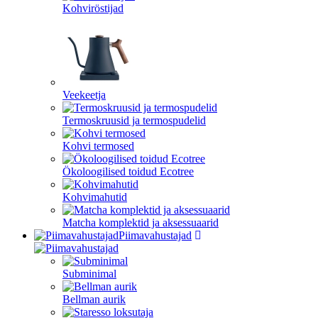
Kohviröstijad
Veekeetja
Termoskruusid ja termospudelid
Kohvi termosed
Ökoloogilised toidud Ecotree
Kohvimahutid
Matcha komplektid ja aksessuaarid
Piimavahustajad
Subminimal
Bellman aurik