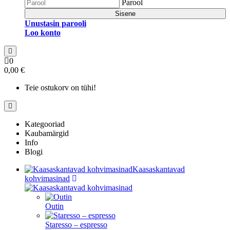
Parool
Sisene
Unustasin parooli
Loo konto
0
0,00 €
Teie ostukorv on tühi!
Kategooriad
Kaubamärgid
Info
Blogi
Kaasaskantavad
kohvimasinad
Outin
Staresso – espresso