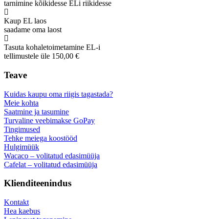
tarnimine kõikidesse ELi riikidesse
Kaup EL laos
saadame oma laost
Tasuta kohaletoimetamine EL-i
tellimustele üle 150,00 €
Teave
Kuidas kaupu oma riigis tagastada?
Meie kohta
Saatmine ja tasumine
Turvaline veebimakse GoPay
Tingimused
Tehke meiega koostööd
Hulgimüük
Wacaco – volitatud edasimüüja
Cafelat – volitatud edasimüüja
Klienditeenindus
Kontakt
Hea kaebus