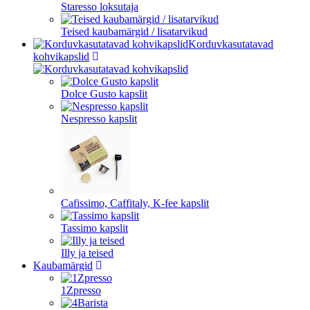
Staresso loksutaja
Teised kaubamärgid / lisatarvikud
Korduvkasutatavad
kohvikapslid
Dolce Gusto kapslit
Nespresso kapslit
Cafissimo, Caffitaly, K-fee kapslit
Tassimo kapslit
Illy ja teised
Kaubamärgid
1Zpresso