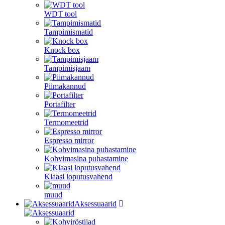
WDT tool
Tampimismatid
Knock box
Tampimisjaam
Piimakannud
Portafilter
Termomeetrid
Espresso mirror
Kohvimasina puhastamine
Klaasi loputusvahend
muud
Aksessuaarid