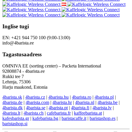
Inglise tugi
EN: +421 944 750 100 (9:00-13:00)
info@4barista.ee
Tagastusaadress
OMNIVA EE (sorting center) – Packeta International
92808874 - 4barista.ee
Rukki tee 7
Lehmja, 75306
Harju maakond, Estonia
4barista.sk
|
4barista.cz
|
4barista.hu
|
4barista.ro
|
4barista.pl
|
4barista.de
|
4barista.com
|
4barista.hr
|
4barista.nl
|
4barista.be
|
4barista.dk
|
4barista.se
|
4barista.pt
|
4barista.fi
|
4barista.lv
|
4barista.lt
|
4barista.ch
|
cafebarista.fr
|
kaffeebarista.at
|
kafesbarista.gr
|
kafebarista.bg
|
baristacaffe.it
|
baristashop.es
|
baristashop.si