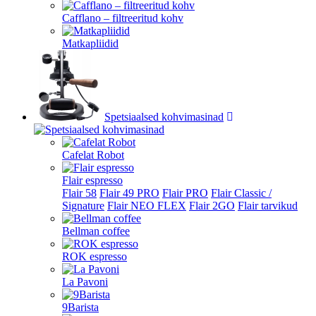
Cafflano – filtreeritud kohv
Matkapliidid
Spetsiaalsed kohvimasinad
Cafelat Robot
Flair espresso
Flair 58
Flair 49 PRO
Flair PRO
Flair Classic /
Signature
Flair NEO FLEX
Flair 2GO
Flair tarvikud
Bellman coffee
ROK espresso
La Pavoni
9Barista