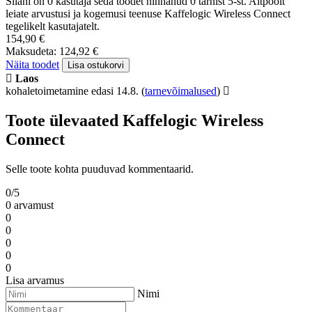
Siiani on 0 kasutaja seda toodet hinnanud 0 tärnist 5-st. Altpoolt
leiate arvustusi ja kogemusi teenuse Kaffelogic Wireless Connect
tegelikelt kasutajatelt.
154,90 €
Maksudeta: 124,92 €
Näita toodet
Lisa ostukorvi
Laos
kohaletoimetamine edasi 14.8.
(
tarnevõimalused
)
Toote ülevaated Kaffelogic Wireless
Connect
Selle toote kohta puuduvad kommentaarid.
0/5
0 arvamust
0
0
0
0
0
Lisa arvamus
Nimi