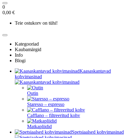
0
0,00 €
Teie ostukorv on tühi!
Kategooriad
Kaubamärgid
Info
Blogi
Kaasaskantavad
kohvimasinad
Outin
Staresso – espresso
Cafflano – filtreeritud kohv
Matkapliidid
Spetsiaalsed kohvimasinad