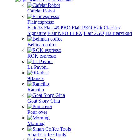
Cafelat Robot
Flair espresso
Flair 58
Flair 49 PRO
Flair PRO
Flair Classic /
Signature
Flair NEO FLEX
Flair 2GO
Flair tarvikud
Bellman coffee
ROK espresso
La Pavoni
9Barista
Rancilio
Goat Story Gina
Pour-over
Morning
Smart Coffee Tools