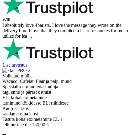
Will
I absolutely love 4barista. I love the message they wrote on the
delivery box. I love that they compiled a list of resources for me to
utilize for lea ...
Lisa arvustus
Volitatud müüja
Wacaco, Cafelat, Flair ja palju muud
Spetsialiseerunud edasimüüja
tugi enne ja pärast ostmist
ELi kohaletoimetamine
tarnimine kõikidesse ELi riikidesse
Kaup EL laos
saadame oma laost
Tasuta kohaletoimetamine EL-i
tellimustele üle 150,00 €