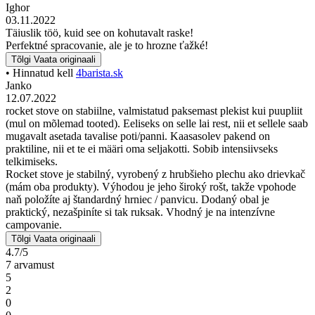
Ighor
03.11.2022
Täiuslik töö, kuid see on kohutavalt raske!
Perfektné spracovanie, ale je to hrozne ťažké!
Tõlgi
Vaata originaali
• Hinnatud kell
4barista.sk
Janko
12.07.2022
rocket stove on stabiilne, valmistatud paksemast plekist kui puupliit
(mul on mõlemad tooted). Eeliseks on selle lai rest, nii et sellele saab
mugavalt asetada tavalise poti/panni. Kaasasolev pakend on
praktiline, nii et te ei määri oma seljakotti. Sobib intensiivseks
telkimiseks.
Rocket stove je stabilný, vyrobený z hrubšieho plechu ako drievkač
(mám oba produkty). Výhodou je jeho široký rošt, takže vpohode
naň položíte aj štandardný hrniec / panvicu. Dodaný obal je
praktický, nezašpiníte si tak ruksak. Vhodný je na intenzívne
campovanie.
Tõlgi
Vaata originaali
4.7/5
7 arvamust
5
2
0