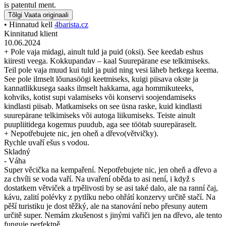
is patentul ment.
Tõlgi
Vaata originaali
• Hinnatud kell
4barista.cz
Kinnitatud klient
10.06.2024
+ Pole vaja midagi, ainult tuld ja puid (oksi). See keedab eshus
kiiresti veega. Kokkupandav – kaal Suurepärane ese telkimiseks.
Teil pole vaja muud kui tuld ja puid ning vesi läheb hetkega keema.
See pole ilmselt lõunasöögi keetmiseks, kuigi piisava okste ja
kannatlikkusega saaks ilmselt hakkama, aga hommikuteeks,
kohviks, kotist supi valamiseks või konservi soojendamiseks
kindlasti piisab. Matkamiseks on see üsna raske, kuid kindlasti
suurepärane telkimiseks või autoga liikumiseks. Teiste ainult
puupliitidega kogemus puudub, aga see töötab suurepäraselt.
+ Nepotřebujete nic, jen oheň a dřevo(větvičky).
Rychle uvaří ešus s vodou.
Skladný
- Váha
Super věcička na kempaření. Nepotřebujete nic, jen oheň a dřevo a
za chvíli se voda vaří. Na uvaření oběda to asi není, i když s
dostatkem větviček a trpělivosti by se asi také dalo, ale na ranní čaj,
kávu, zalití polévky z pytlíku nebo ohřátí konzervy určitě stačí. Na
pěší turistiku je dost těžký, ale na stanování nebo přesuny autem
určitě super. Nemám zkušenost s jinými vařiči jen na dřevo, ale tento
funguje perfektně.