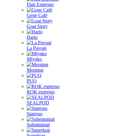
Flair Espresso
Gene Café
Goat Story
Hario
La Pavoni
Mlynko
Morning
PUQ
ROK espresso
SEALPOD
Staresso
Subminimal
Superkop