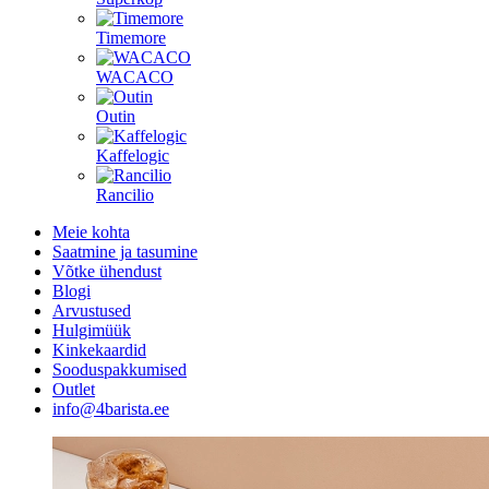
Timemore
WACACO
Outin
Kaffelogic
Rancilio
Meie kohta
Saatmine ja tasumine
Võtke ühendust
Blogi
Arvustused
Hulgimüük
Kinkekaardid
Sooduspakkumised
Outlet
info@4barista.ee