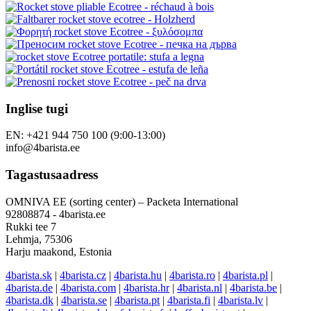
Inglise tugi
EN: +421 944 750 100 (9:00-13:00)
info@4barista.ee
Tagastusaadress
OMNIVA EE (sorting center) – Packeta International
92808874 - 4barista.ee
Rukki tee 7
Lehmja, 75306
Harju maakond, Estonia
4barista.sk
|
4barista.cz
|
4barista.hu
|
4barista.ro
|
4barista.pl
|
4barista.de
|
4barista.com
|
4barista.hr
|
4barista.nl
|
4barista.be
|
4barista.dk
|
4barista.se
|
4barista.pt
|
4barista.fi
|
4barista.lv
|