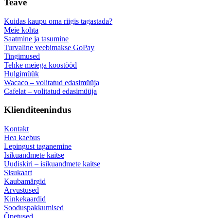
Teave
Kuidas kaupu oma riigis tagastada?
Meie kohta
Saatmine ja tasumine
Turvaline veebimakse GoPay
Tingimused
Tehke meiega koostööd
Hulgimüük
Wacaco – volitatud edasimüüja
Cafelat – volitatud edasimüüja
Klienditeenindus
Kontakt
Hea kaebus
Lepingust taganemine
Isikuandmete kaitse
Uudiskiri – isikuandmete kaitse
Sisukaart
Kaubamärgid
Arvustused
Kinkekaardid
Sooduspakkumised
Õpetused