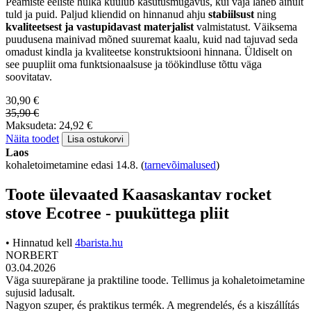
Peamiste eeliste hulka kuulub kasutusmugavus, kui vaja läheb ainult
tuld ja puid. Paljud kliendid on hinnanud ahju
stabiilsust
ning
kvaliteetsest ja vastupidavast materjalist
valmistatust. Väiksema
puudusena mainivad mõned suuremat kaalu, kuid nad tajuvad seda
omadust kindla ja kvaliteetse konstruktsiooni hinnana. Üldiselt on
see puupliit oma funktsionaalsuse ja töökindluse tõttu väga
soovitatav.
30,90 €
35,90 €
Maksudeta: 24,92 €
Näita toodet
Lisa ostukorvi
Laos
kohaletoimetamine edasi 14.8.
(
tarnevõimalused
)
Toote ülevaated Kaasaskantav rocket
stove Ecotree - puuküttega pliit
• Hinnatud kell
4barista.hu
NORBERT
03.04.2026
Väga suurepärane ja praktiline toode. Tellimus ja kohaletoimetamine
sujusid ladusalt.
Nagyon szuper, és praktikus termék. A megrendelés, és a kiszállítás