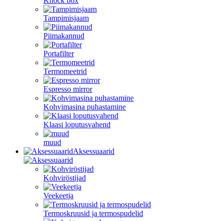
Knock box
Tampimisjaam
Piimakannud
Portafilter
Termomeetrid
Espresso mirror
Kohvimasina puhastamine
Klaasi loputusvahend
muud
Aksessuaarid
Kohviröstijad
Veekeetja
Termoskruusid ja termospudelid