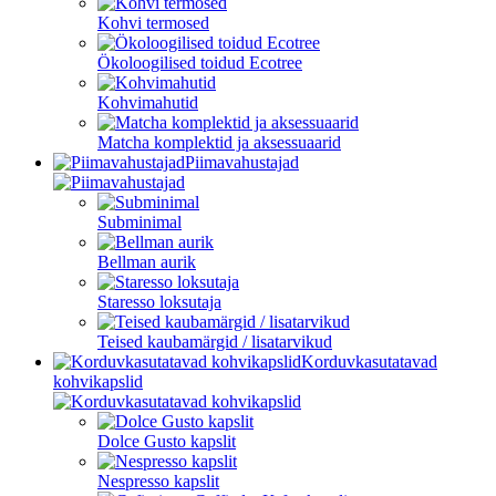
Kohvi termosed
Ökoloogilised toidud Ecotree
Kohvimahutid
Matcha komplektid ja aksessuaarid
Piimavahustajad
Subminimal
Bellman aurik
Staresso loksutaja
Teised kaubamärgid / lisatarvikud
Korduvkasutatavad
kohvikapslid
Dolce Gusto kapslit
Nespresso kapslit