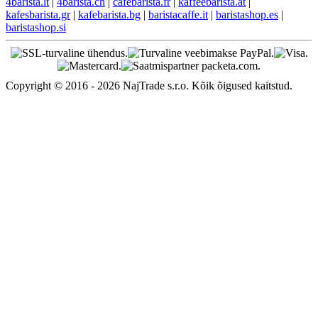
4barista.lt
|
4barista.ch
|
cafebarista.fr
|
kaffeebarista.at
|
kafesbarista.gr
|
kafebarista.bg
|
baristacaffe.it
|
baristashop.es
|
baristashop.si
Copyright © 2016 - 2026 NajTrade s.r.o. Kõik õigused kaitstud.