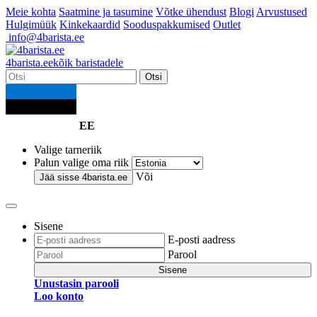
Meie kohta
Saatmine ja tasumine
Võtke ühendust
Blogi
Arvustused
Hulgimüük
Kinkekaardid
Sooduspakkumised
Outlet
info@4barista.ee
4
barista
.ee
kõik baristadele
Otsi
EE
Valige tarneriik
Palun valige oma riik
Või
Jää sisse
4barista.ee
Sisene
E-posti aadress
Parool
Sisene
Unustasin parooli
Loo konto