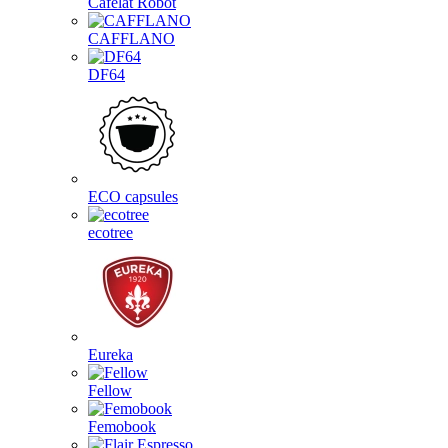
Cafelat Robot
CAFFLANO
DF64
ECO capsules
ecotree
Eureka
Fellow
Femobook