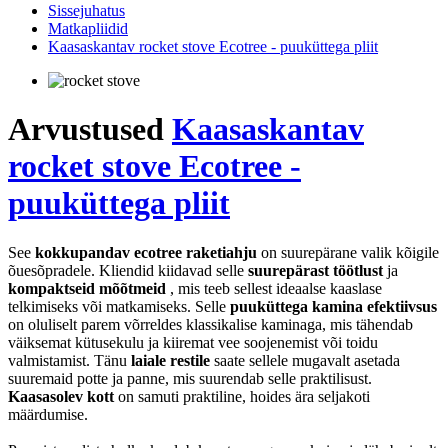
Sissejuhatus
Matkapliidid
Kaasaskantav rocket stove Ecotree - puuküttega pliit
Arvustused
Kaasaskantav
rocket stove Ecotree -
puuküttega pliit
See
kokkupandav ecotree raketiahju
on suurepärane valik kõigile
õuesõpradele. Kliendid kiidavad selle
suurepärast töötlust
ja
kompaktseid mõõtmeid
, mis teeb sellest ideaalse kaaslase
telkimiseks või matkamiseks. Selle
puuküttega kamina efektiivsus
on oluliselt parem võrreldes klassikalise kaminaga, mis tähendab
väiksemat kütusekulu ja kiiremat vee soojenemist või toidu
valmistamist. Tänu
laiale restile
saate sellele mugavalt asetada
suuremaid potte ja panne, mis suurendab selle praktilisust.
Kaasasolev kott
on samuti praktiline, hoides ära seljakoti
määrdumise.