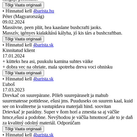
Tõlgi
Vaata originaali
• Hinnatud kell
4barista.hu
Péter (Magyarország)
09.02.2024
Massiivne, peen pliit, hea kaaslane bushcrafti jaoks.
Masszív, igényes kialakítású kályha, jó kis társ a bushcraftban.
Tõlgi
Vaata originaali
• Hinnatud kell
4barista.sk
Kinnitatud klient
17.01.2024
+ kütteks hea asi, puukulu kamina suhtes väike
+ dobra vec na ohriate, mala spotreba dreva voci ohnisku
Tõlgi
Vaata originaali
• Hinnatud kell
4barista.sk
Ľuboš
17.03.2023
Drevkač on suurepärane. Põleb suurepäraselt ja mahub
suurematesse pottidesse, ešusi jms. Puuduseks on suurem kaal, kuid
see on kvaliteetse ja vastupidava materjali hind. soovitan
Drievkač je parádny. Super v ňom horí a zmestia sa aj väčšie
hrnce,ešusi a podobne. Nevýhodou je väčšia hmotnosť,ale to je daň
za kvalitný odolný materiál. Odporúčam
Tõlgi
Vaata originaali
• Hinnatud kell
4barista.sk