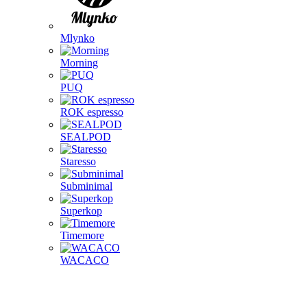
Mlynko
Morning
PUQ
ROK espresso
SEALPOD
Staresso
Subminimal
Superkop
Timemore
WACACO