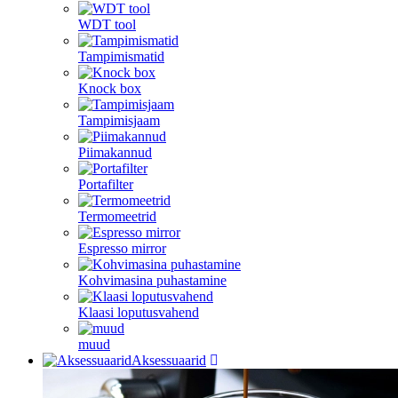
WDT tool
Tampimismatid
Knock box
Tampimisjaam
Piimakannud
Portafilter
Termomeetrid
Espresso mirror
Kohvimasina puhastamine
Klaasi loputusvahend
muud
Aksessuaarid