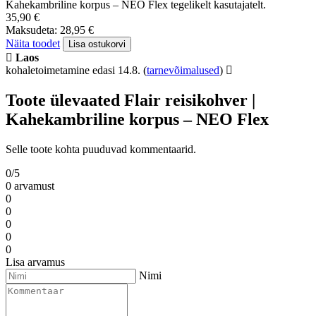
Kahekambriline korpus – NEO Flex tegelikelt kasutajatelt.
35,90 €
Maksudeta: 28,95 €
Näita toodet
Lisa ostukorvi
Laos
kohaletoimetamine edasi 14.8.
(
tarnevõimalused
)
Toote ülevaated Flair reisikohver |
Kahekambriline korpus – NEO Flex
Selle toote kohta puuduvad kommentaarid.
0/5
0 arvamust
0
0
0
0
0
Lisa arvamus
Nimi