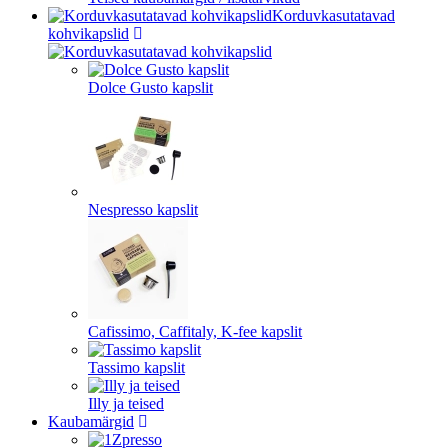
Korduvkasutatavad
kohvikapslid
Dolce Gusto kapslit
Nespresso kapslit
Cafissimo, Caffitaly, K-fee kapslit
Tassimo kapslit
Illy ja teised
Kaubamärgid