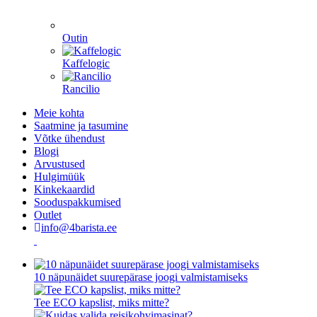
Outin
Kaffelogic
Rancilio
Meie kohta
Saatmine ja tasumine
Võtke ühendust
Blogi
Arvustused
Hulgimüük
Kinkekaardid
Sooduspakkumised
Outlet
info@4barista.ee
10 näpunäidet suurepärase joogi valmistamiseks
Tee ECO kapslist, miks mitte?