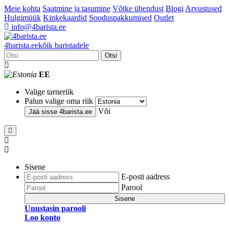
Meie kohta
Saatmine ja tasumine
Võtke ühendust
Blogi
Arvustused
Hulgimüük
Kinkekaardid
Sooduspakkumised
Outlet
info@4barista.ee
4
barista
.ee
kõik baristadele
Otsi
EE
Valige tarneriik
Palun valige oma riik
Või
Jää sisse
4barista.ee
Sisene
E-posti aadress
Parool
Sisene
Unustasin parooli
Loo konto