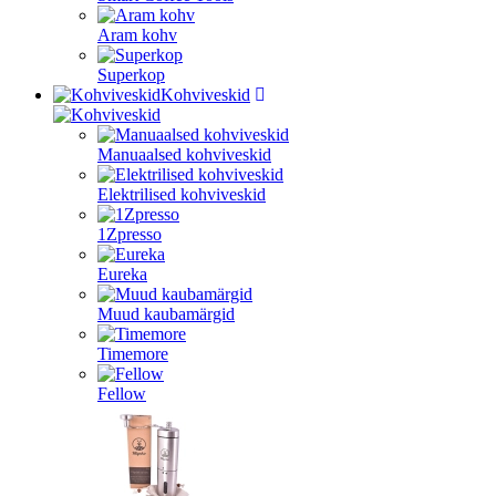
Aram kohv
Superkop
Kohviveskid
Manuaalsed kohviveskid
Elektrilised kohviveskid
1Zpresso
Eureka
Muud kaubamärgid
Timemore
Fellow