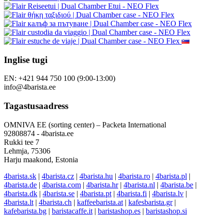
Inglise tugi
EN: +421 944 750 100 (9:00-13:00)
info@4barista.ee
Tagastusaadress
OMNIVA EE (sorting center) – Packeta International
92808874 - 4barista.ee
Rukki tee 7
Lehmja, 75306
Harju maakond, Estonia
4barista.sk
|
4barista.cz
|
4barista.hu
|
4barista.ro
|
4barista.pl
|
4barista.de
|
4barista.com
|
4barista.hr
|
4barista.nl
|
4barista.be
|
4barista.dk
|
4barista.se
|
4barista.pt
|
4barista.fi
|
4barista.lv
|
4barista.lt
|
4barista.ch
|
kaffeebarista.at
|
kafesbarista.gr
|
kafebarista.bg
|
baristacaffe.it
|
baristashop.es
|
baristashop.si