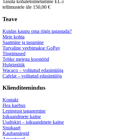
Tasuta kohaletoimetamine EL-i
tellimustele üle 150,00 €
Teave
Kuidas kaupu oma riigis tagastada?
Meie kohta
Saatmine ja tasumine
Turvaline veebimakse GoPay
Tingimused
Tehke meiega koostööd
Hulgimüük
Wacaco – volitatud edasimüüja
Cafelat – volitatud edasimüüja
Klienditeenindus
Kontakt
Hea kaebus
Lepingust taganemine
Isikuandmete kaitse
Uudiskiri – isikuandmete kaitse
Sisukaart
Kaubamärgid
Arvustused