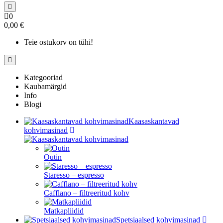
0
0,00 €
Teie ostukorv on tühi!
Kategooriad
Kaubamärgid
Info
Blogi
Kaasaskantavad
kohvimasinad
Outin
Staresso – espresso
Cafflano – filtreeritud kohv
Matkapliidid
Spetsiaalsed kohvimasinad