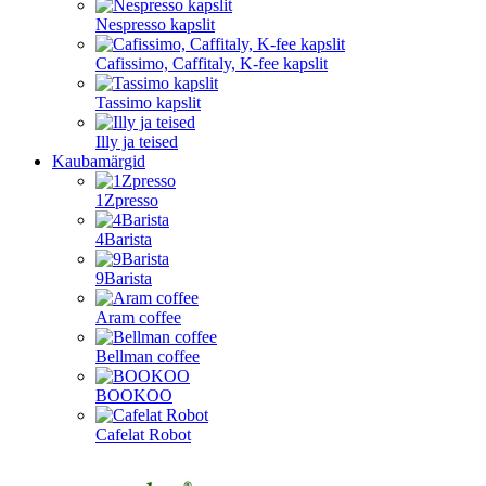
Nespresso kapslit
Cafissimo, Caffitaly, K-fee kapslit
Tassimo kapslit
Illy ja teised
Kaubamärgid
1Zpresso
4Barista
9Barista
Aram coffee
Bellman coffee
BOOKOO
Cafelat Robot