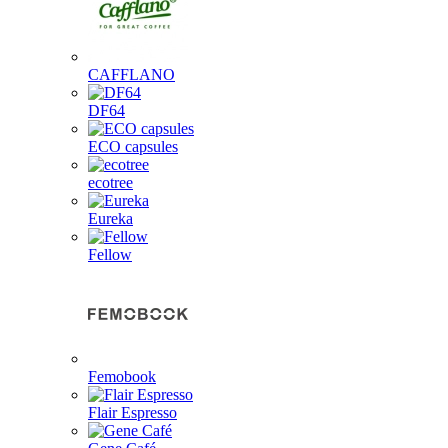
CAFFLANO
DF64
ECO capsules
ecotree
Eureka
Fellow
Femobook
Flair Espresso