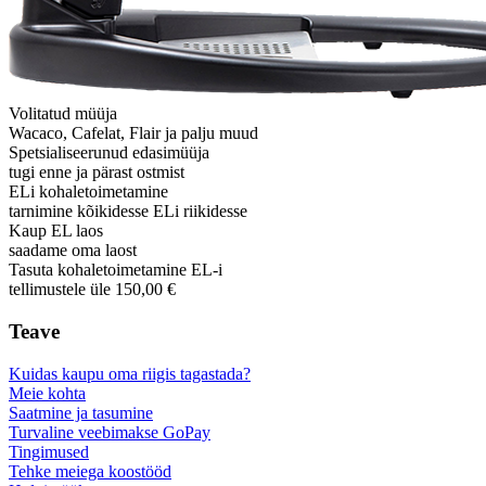
Volitatud müüja
Wacaco, Cafelat, Flair ja palju muud
Spetsialiseerunud edasimüüja
tugi enne ja pärast ostmist
ELi kohaletoimetamine
tarnimine kõikidesse ELi riikidesse
Kaup EL laos
saadame oma laost
Tasuta kohaletoimetamine EL-i
tellimustele üle 150,00 €
Teave
Kuidas kaupu oma riigis tagastada?
Meie kohta
Saatmine ja tasumine
Turvaline veebimakse GoPay
Tingimused
Tehke meiega koostööd