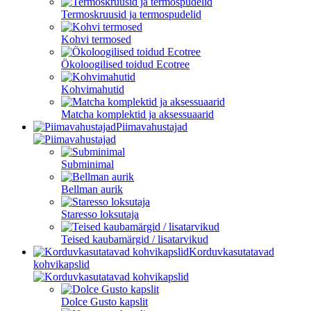
Termoskruusid ja termospudelid
Kohvi termosed
Ökoloogilised toidud Ecotree
Kohvimahutid
Matcha komplektid ja aksessuaarid
Piimavahustajad
Subminimal
Bellman aurik
Staresso loksutaja
Teised kaubamärgid / lisatarvikud
Korduvkasutatavad
kohvikapslid
Dolce Gusto kapslit