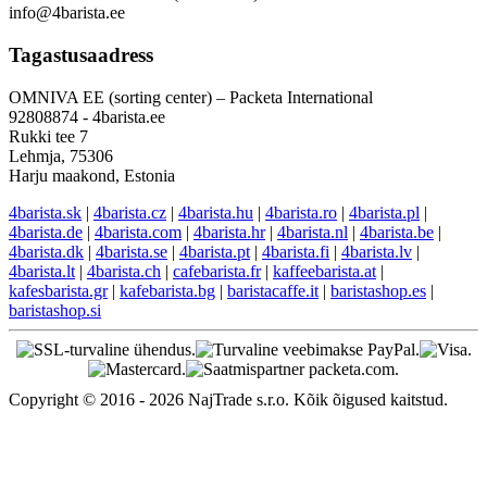
info@4barista.ee
Tagastusaadress
OMNIVA EE (sorting center) – Packeta International
92808874 - 4barista.ee
Rukki tee 7
Lehmja, 75306
Harju maakond, Estonia
4barista.sk
|
4barista.cz
|
4barista.hu
|
4barista.ro
|
4barista.pl
|
4barista.de
|
4barista.com
|
4barista.hr
|
4barista.nl
|
4barista.be
|
4barista.dk
|
4barista.se
|
4barista.pt
|
4barista.fi
|
4barista.lv
|
4barista.lt
|
4barista.ch
|
cafebarista.fr
|
kaffeebarista.at
|
kafesbarista.gr
|
kafebarista.bg
|
baristacaffe.it
|
baristashop.es
|
baristashop.si
Copyright © 2016 - 2026 NajTrade s.r.o. Kõik õigused kaitstud.