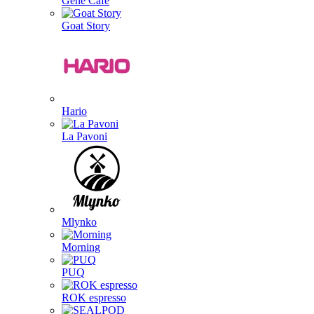
Gene Café
Goat Story
Hario
La Pavoni
Mlynko
Morning
PUQ
ROK espresso