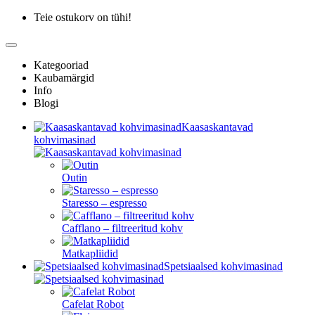
Teie ostukorv on tühi!
Kategooriad
Kaubamärgid
Info
Blogi
Kaasaskantavad
kohvimasinad
Outin
Staresso – espresso
Cafflano – filtreeritud kohv
Matkapliidid
Spetsiaalsed kohvimasinad
Cafelat Robot