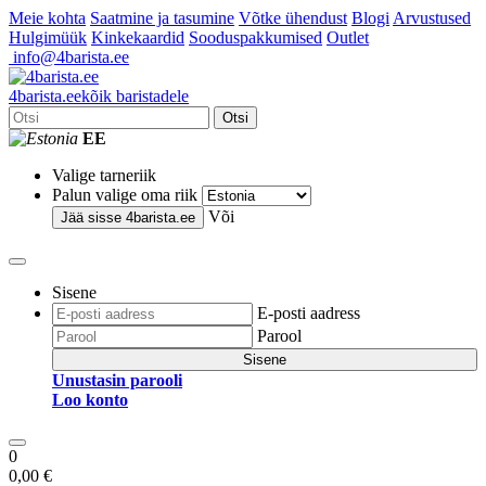
Meie kohta
Saatmine ja tasumine
Võtke ühendust
Blogi
Arvustused
Hulgimüük
Kinkekaardid
Sooduspakkumised
Outlet
info@4barista.ee
4
barista
.ee
kõik baristadele
Otsi
EE
Valige tarneriik
Palun valige oma riik
Või
Jää sisse
4barista.ee
Sisene
E-posti aadress
Parool
Sisene
Unustasin parooli
Loo konto
0
0,00 €