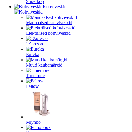
Superkop
Kohviveskid
Manuaalsed kohviveskid
Elektrilised kohviveskid
1Zpresso
Eureka
Muud kaubamärgid
Timemore
Fellow
Mlynko