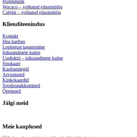
Hulgimüük
Wacaco – volitatud edasimüüja
Cafelat – volitatud edasimüüja
Klienditeenindus
Kontakt
Hea kaebus
Lepingust taganemine
Isikuandmete kaitse
Uudiskiri – isikuandmete kaitse
Sisukaart
Kaubamärgid
Arvustused
Kinkekaardid
Sooduspakkumised
Õpetused
Jälgi meid
Meie kauplused