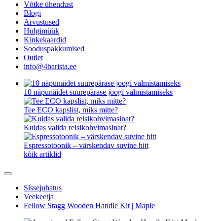
Võtke ühendust
Blogi
Arvustused
Hulgimüük
Kinkekaardid
Sooduspakkumised
Outlet
info@4barista.ee
10 näpunäidet suurepärase joogi valmistamiseks
Tee ECO kapslist, miks mitte?
Kuidas valida reisikohvimasinat?
Espressotoonik – värskendav suvine hitt
kõik artiklid
Sissejuhatus
Veekeetja
Fellow Stagg Wooden Handle Kit | Maple