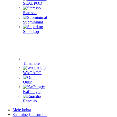
SEALPOD
Staresso
Subminimal
Superkop
Timemore
WACACO
Outin
Kaffelogic
Rancilio
Meie kohta
Saatmine ja tasumine