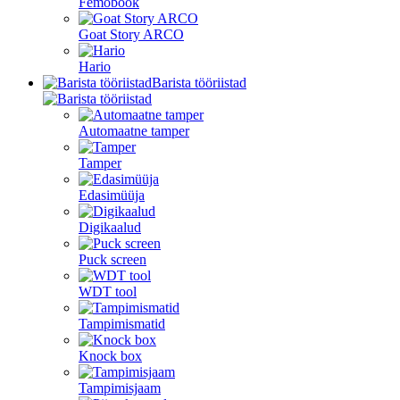
Femobook
Goat Story ARCO
Hario
Barista tööriistad
Automaatne tamper
Tamper
Edasimüüja
Digikaalud
Puck screen
WDT tool
Tampimismatid
Knock box
Tampimisjaam