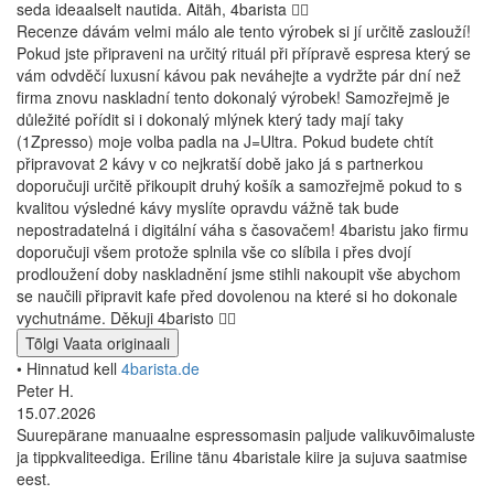
seda ideaalselt nautida. Aitäh, 4barista 👍🏼
Recenze dávám velmi málo ale tento výrobek si jí určitě zaslouží!
Pokud jste připraveni na určitý rituál při přípravě espresa který se
vám odvděčí luxusní kávou pak neváhejte a vydržte pár dní než
firma znovu naskladní tento dokonalý výrobek! Samozřejmě je
důležité pořídit si i dokonalý mlýnek který tady mají taky
(1Zpresso) moje volba padla na J=Ultra. Pokud budete chtít
připravovat 2 kávy v co nejkratší době jako já s partnerkou
doporučuji určitě přikoupit druhý košík a samozřejmě pokud to s
kvalitou výsledné kávy myslíte opravdu vážně tak bude
nepostradatelná i digitální váha s časovačem! 4baristu jako firmu
doporučuji všem protože splnila vše co slíbila i přes dvojí
prodloužení doby naskladnění jsme stihli nakoupit vše abychom
se naučili připravit kafe před dovolenou na které si ho dokonale
vychutnáme. Děkuji 4baristo 👍🏼
Tõlgi
Vaata originaali
• Hinnatud kell
4barista.de
Peter H.
15.07.2026
Suurepärane manuaalne espressomasin paljude valikuvõimaluste
ja tippkvaliteediga. Eriline tänu 4baristale kiire ja sujuva saatmise
eest.