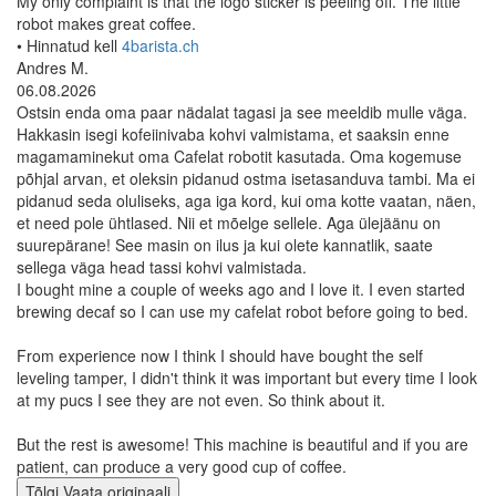
My only complaint is that the logo sticker is peeling off. The little
robot makes great coffee.
• Hinnatud kell
4barista.ch
Andres M.
06.08.2026
Ostsin enda oma paar nädalat tagasi ja see meeldib mulle väga.
Hakkasin isegi kofeiinivaba kohvi valmistama, et saaksin enne
magamaminekut oma Cafelat robotit kasutada. Oma kogemuse
põhjal arvan, et oleksin pidanud ostma isetasanduva tambi. Ma ei
pidanud seda oluliseks, aga iga kord, kui oma kotte vaatan, näen,
et need pole ühtlased. Nii et mõelge sellele. Aga ülejäänu on
suurepärane! See masin on ilus ja kui olete kannatlik, saate
sellega väga head tassi kohvi valmistada.
I bought mine a couple of weeks ago and I love it. I even started
brewing decaf so I can use my cafelat robot before going to bed.
From experience now I think I should have bought the self
leveling tamper, I didn't think it was important but every time I look
at my pucs I see they are not even. So think about it.
But the rest is awesome! This machine is beautiful and if you are
patient, can produce a very good cup of coffee.
Tõlgi
Vaata originaali