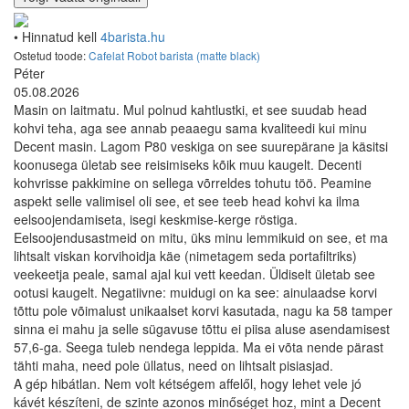
• Hinnatud kell
4barista.hu
Ostetud toode:
Cafelat Robot barista (matte black)
Péter
05.08.2026
Masin on laitmatu. Mul polnud kahtlustki, et see suudab head
kohvi teha, aga see annab peaaegu sama kvaliteedi kui minu
Decent masin. Lagom P80 veskiga on see suurepärane ja käsitsi
koonusega ületab see reisimiseks kõik muu kaugelt. Decenti
kohvrisse pakkimine on sellega võrreldes tohutu töö. Peamine
aspekt selle valimisel oli see, et see teeb head kohvi ka ilma
eelsoojendamiseta, isegi keskmise-kerge röstiga.
Eelsoojendusastmeid on mitu, üks minu lemmikuid on see, et ma
lihtsalt viskan korvihoidja käe (nimetagem seda portafiltriks)
veekeetja peale, samal ajal kui vett keedan. Üldiselt ületab see
ootusi kaugelt. Negatiivne: muidugi on ka see: ainulaadse korvi
tõttu pole võimalust unikaalset korvi kasutada, nagu ka 58 tamper
sinna ei mahu ja selle sügavuse tõttu ei piisa aluse asendamisest
57,6-ga. Seega tuleb nendega leppida. Ma ei võta nende pärast
tähti maha, need pole üllatus, need on lihtsalt pisiasjad.
A gép hibátlan. Nem volt kétségem affelől, hogy lehet vele jó
kávét készíteni, de szinte azonos minőséget hoz, mint a Decent