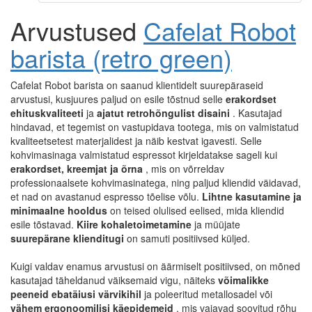
Arvustused
Cafelat Robot
barista (retro green)
Cafelat Robot barista on saanud klientidelt suurepäraseid
arvustusi, kusjuures paljud on esile tõstnud selle
erakordset
ehituskvaliteeti
ja
ajatut retrohõngulist disaini
. Kasutajad
hindavad, et tegemist on vastupidava tootega, mis on valmistatud
kvaliteetsetest materjalidest ja näib kestvat igavesti. Selle
kohvimasinaga valmistatud espressot kirjeldatakse sageli kui
erakordset, kreemjat ja õrna
, mis on võrreldav
professionaalsete kohvimasinatega, ning paljud kliendid väidavad,
et nad on avastanud espresso tõelise võlu.
Lihtne kasutamine ja
minimaalne hooldus
on teised olulised eelised, mida kliendid
esile tõstavad.
Kiire kohaletoimetamine
ja müüjate
suurepärane klienditugi
on samuti positiivsed küljed.
Kuigi valdav enamus arvustusi on äärmiselt positiivsed, on mõned
kasutajad täheldanud väiksemaid vigu, näiteks
võimalikke
peeneid ebatäiusi värvikihil
ja poleeritud metallosadel või
vähem ergonoomilisi käepidemeid
, mis vajavad soovitud rõhu