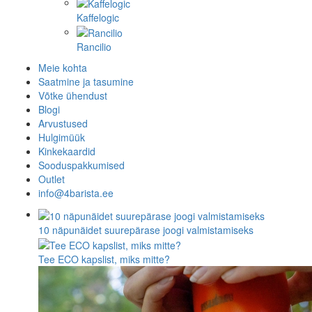
Kaffelogic
Rancilio
Meie kohta
Saatmine ja tasumine
Võtke ühendust
Blogi
Arvustused
Hulgimüük
Kinkekaardid
Sooduspakkumised
Outlet
info@4barista.ee
10 näpunäidet suurepärase joogi valmistamiseks
Tee ECO kapslist, miks mitte?