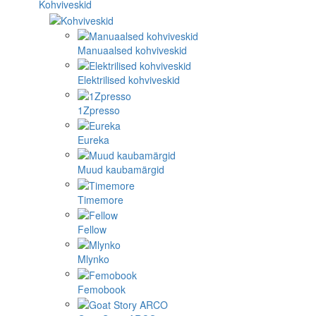
Kohviveskid
Manuaalsed kohviveskid
Elektrilised kohviveskid
1Zpresso
Eureka
Muud kaubamärgid
Timemore
Fellow
Mlynko
Femobook