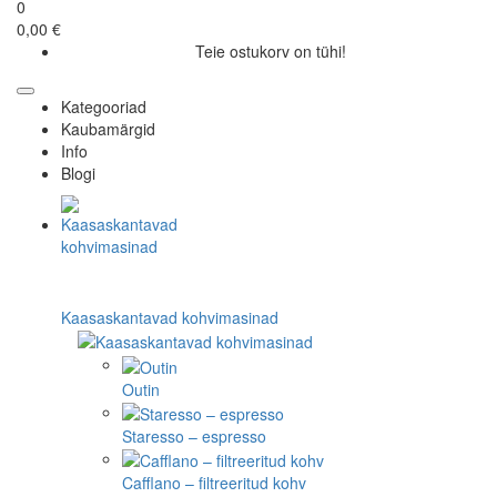
0
0,00 €
Teie ostukorv on tühi!
Kategooriad
Kaubamärgid
Info
Blogi
Kaasaskantavad kohvimasinad
Outin
Staresso – espresso
Cafflano – filtreeritud kohv