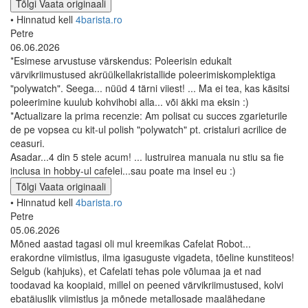
Tõlgi
Vaata originaali
• Hinnatud kell
4barista.ro
Petre
06.06.2026
*Esimese arvustuse värskendus: Poleerisin edukalt
värvikriimustused akrüülkellakristallide poleerimiskomplektiga
"polywatch". Seega... nüüd 4 tärni viiest! ... Ma ei tea, kas käsitsi
poleerimine kuulub kohvihobi alla... või äkki ma eksin :)
*Actualizare la prima recenzie: Am polisat cu succes zgarieturile
de pe vopsea cu kit-ul polish "polywatch" pt. cristaluri acrilice de
ceasuri.
Asadar...4 din 5 stele acum! ... lustruirea manuala nu stiu sa fie
inclusa in hobby-ul cafelei...sau poate ma insel eu :)
Tõlgi
Vaata originaali
• Hinnatud kell
4barista.ro
Petre
05.06.2026
Mõned aastad tagasi oli mul kreemikas Cafelat Robot...
erakordne viimistlus, ilma igasuguste vigadeta, tõeline kunstiteos!
Selgub (kahjuks), et Cafelati tehas pole võlumaa ja et nad
toodavad ka koopiaid, millel on peened värvikriimustused, kolvi
ebatäiuslik viimistlus ja mõnede metallosade maalähedane