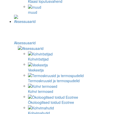
Klaasi loputusvahend
muud
Aksessuaarid
Kohviröstijad
Veekeetja
Termoskruusid ja termospudelid
Kohvi termosed
Ökoloogilised toidud Ecotree
Kohvimahutid