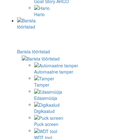
Goat Story ARCO
Hario
Barista tööriistad
Automaatne tamper
Tamper
Edasimüüja
Digikaalud
Puck screen
WDT tool