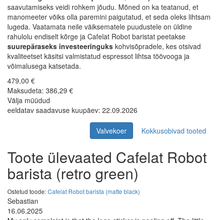
saavutamiseks veidi rohkem jõudu. Mõned on ka teatanud, et
manomeeter võiks olla paremini paigutatud, et seda oleks lihtsam
lugeda. Vaatamata neile väiksematele puudustele on üldine
rahulolu endiselt kõrge ja Cafelat Robot baristat peetakse
suurepäraseks investeeringuks
kohvisõpradele, kes otsivad
kvaliteetset käsitsi valmistatud espressot lihtsa töövooga ja
võimalusega katsetada.
479,00 €
Maksudeta: 386,29 €
Välja müüdud
eeldatav saadavuse kuupäev: 22.09.2026
Valvekoer
Kokkusobivad tooted
Toote ülevaated Cafelat Robot
barista (retro green)
Ostetud toode:
Cafelat Robot barista (matte black)
Sebastian
16.06.2025