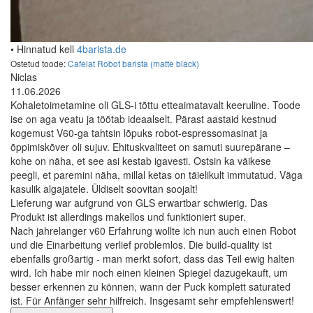
• Hinnatud kell
4barista.de
Ostetud toode:
Cafelat Robot barista (matte black)
Niclas
11.06.2026
Kohaletoimetamine oli GLS-i tõttu etteaimatavalt keeruline. Toode
ise on aga veatu ja töötab ideaalselt. Pärast aastaid kestnud
kogemust V60-ga tahtsin lõpuks robot-espressomasinat ja
õppimiskõver oli sujuv. Ehituskvaliteet on samuti suurepärane –
kohe on näha, et see asi kestab igavesti. Ostsin ka väikese
peegli, et paremini näha, millal ketas on täielikult immutatud. Väga
kasulik algajatele. Üldiselt soovitan soojalt!
Lieferung war aufgrund von GLS erwartbar schwierig. Das
Produkt ist allerdings makellos und funktioniert super.
Nach jahrelanger v60 Erfahrung wollte ich nun auch einen Robot
und die Einarbeitung verlief problemlos. Die build-quality ist
ebenfalls großartig - man merkt sofort, dass das Teil ewig halten
wird. Ich habe mir noch einen kleinen Spiegel dazugekauft, um
besser erkennen zu können, wann der Puck komplett saturated
ist. Für Anfänger sehr hilfreich. Insgesamt sehr empfehlenswert!