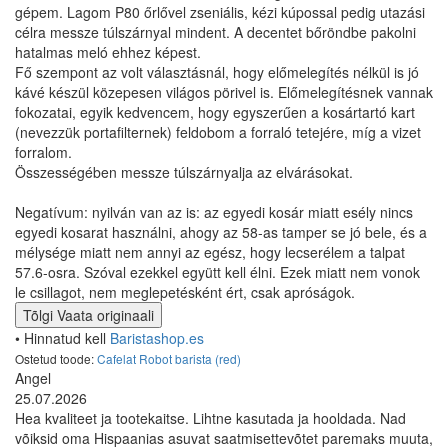
gépem. Lagom P80 őrlővel zseniális, kézi kúpossal pedig utazási
célra messze túlszárnyal mindent. A decentet bőröndbe pakolni
hatalmas meló ehhez képest.
Fő szempont az volt választásnál, hogy előmelegítés nélkül is jó
kávé készül közepesen világos pörivel is. Előmelegítésnek vannak
fokozatai, egyik kedvencem, hogy egyszerűen a kosártartó kart
(nevezzük portafilternek) feldobom a forraló tetejére, míg a vizet
forralom.
Összességében messze túlszárnyalja az elvárásokat.
Negatívum: nyilván van az is: az egyedi kosár miatt esély nincs
egyedi kosarat használni, ahogy az 58-as tamper se jó bele, és a
mélysége miatt nem annyi az egész, hogy lecserélem a talpat
57.6-osra. Szóval ezekkel együtt kell élni. Ezek miatt nem vonok
le csillagot, nem meglepetésként ért, csak apróságok.
Tõlgi
Vaata originaali
• Hinnatud kell
Baristashop.es
Ostetud toode:
Cafelat Robot barista (red)
Angel
25.07.2026
Hea kvaliteet ja tootekaitse. Lihtne kasutada ja hooldada. Nad
võiksid oma Hispaanias asuvat saatmisettevõtet paremaks muuta,