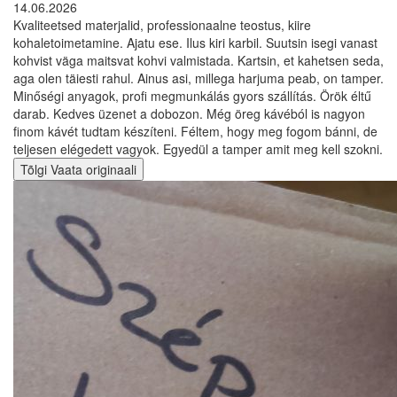
14.06.2026
Kvaliteetsed materjalid, professionaalne teostus, kiire
kohaletoimetamine. Ajatu ese. Ilus kiri karbil. Suutsin isegi vanast
kohvist väga maitsvat kohvi valmistada. Kartsin, et kahetsen seda,
aga olen täiesti rahul. Ainus asi, millega harjuma peab, on tamper.
Minőségi anyagok, profi megmunkálás gyors szállítás. Örök éltű
darab. Kedves üzenet a dobozon. Még öreg kávéból is nagyon
finom kávét tudtam készíteni. Féltem, hogy meg fogom bánni, de
teljesen elégedett vagyok. Egyedül a tamper amit meg kell szokni.
Tõlgi
Vaata originaali