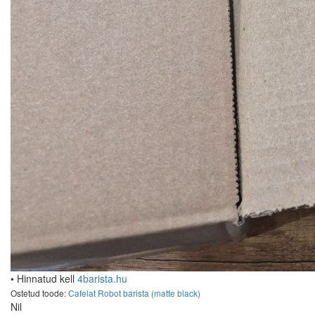
• Hinnatud kell
4barista.hu
Ostetud toode:
Cafelat Robot barista (matte black)
Nil