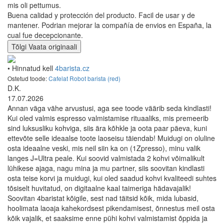
mis oli pettumus.
Buena calidad y protección del producto. Facil de usar y de
mantener. Podrian mejorar la compañía de envios en España, la
cual fue decepcionante.
Tõlgi
Vaata originaali
• Hinnatud kell
4barista.cz
Ostetud toode:
Cafelat Robot barista (red)
D.K.
17.07.2026
Annan väga vähe arvustusi, aga see toode väärib seda kindlasti!
Kui oled valmis espresso valmistamise rituaaliks, mis premeerib
sind luksusliku kohviga, siis ära kõhkle ja oota paar päeva, kuni
ettevõte selle ideaalse toote laoseisu täiendab! Muidugi on oluline
osta ideaalne veski, mis neil siin ka on (1Zpresso), minu valik
langes J=Ultra peale. Kui soovid valmistada 2 kohvi võimalikult
lühikese ajaga, nagu mina ja mu partner, siis soovitan kindlasti
osta teise korvi ja muidugi, kui oled saadud kohvi kvaliteedi suhtes
tõsiselt huvitatud, on digitaalne kaal taimeriga hädavajalik!
Soovitan 4baristat kõigile, sest nad täitsid kõik, mida lubasid,
hoolimata laoaja kahekordsest pikendamisest, õnnestus meil osta
kõik vajalik, et saaksime enne pühi kohvi valmistamist õppida ja