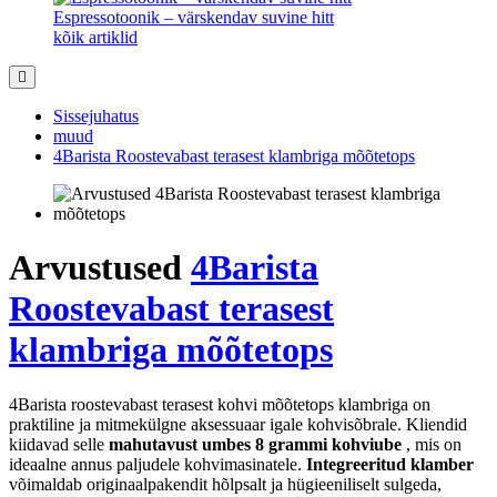
Espressotoonik – värskendav suvine hitt
kõik artiklid
Sissejuhatus
muud
4Barista Roostevabast terasest klambriga mõõtetops
Arvustused
4Barista
Roostevabast terasest
klambriga mõõtetops
4Barista roostevabast terasest kohvi mõõtetops klambriga on
praktiline ja mitmekülgne aksessuaar igale kohvisõbrale. Kliendid
kiidavad selle
mahutavust umbes 8 grammi kohviube
, mis on
ideaalne annus paljudele kohvimasinatele.
Integreeritud klamber
võimaldab originaalpakendit hõlpsalt ja hügieeniliselt sulgeda,