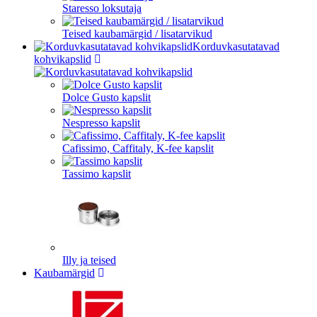
Staresso loksutaja
Teised kaubamärgid / lisatarvikud
Korduvkasutatavad
kohvikapslid
Dolce Gusto kapslit
Nespresso kapslit
Cafissimo, Caffitaly, K-fee kapslit
Tassimo kapslit
Illy ja teised
Kaubamärgid