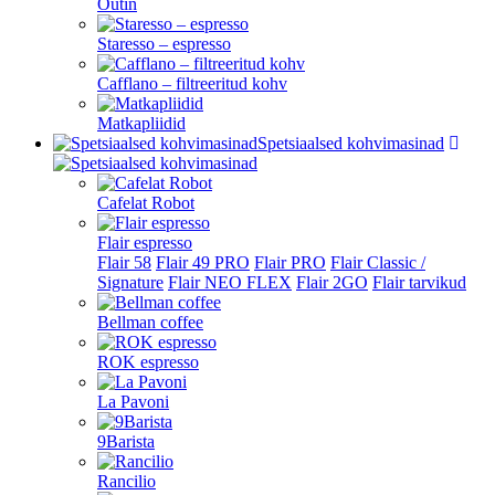
Outin
Staresso – espresso
Cafflano – filtreeritud kohv
Matkapliidid
Spetsiaalsed kohvimasinad
Cafelat Robot
Flair espresso
Flair 58
Flair 49 PRO
Flair PRO
Flair Classic /
Signature
Flair NEO FLEX
Flair 2GO
Flair tarvikud
Bellman coffee
ROK espresso
La Pavoni
9Barista
Rancilio