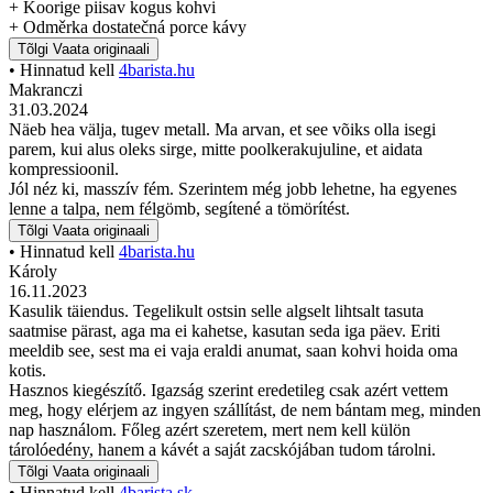
+ Koorige piisav kogus kohvi
+ Odměrka dostatečná porce kávy
Tõlgi
Vaata originaali
• Hinnatud kell
4barista.hu
Makranczi
31.03.2024
Näeb hea välja, tugev metall. Ma arvan, et see võiks olla isegi
parem, kui alus oleks sirge, mitte poolkerakujuline, et aidata
kompressioonil.
Jól néz ki, masszív fém. Szerintem még jobb lehetne, ha egyenes
lenne a talpa, nem félgömb, segítené a tömörítést.
Tõlgi
Vaata originaali
• Hinnatud kell
4barista.hu
Károly
16.11.2023
Kasulik täiendus. Tegelikult ostsin selle algselt lihtsalt tasuta
saatmise pärast, aga ma ei kahetse, kasutan seda iga päev. Eriti
meeldib see, sest ma ei vaja eraldi anumat, saan kohvi hoida oma
kotis.
Hasznos kiegészítő. Igazság szerint eredetileg csak azért vettem
meg, hogy elérjem az ingyen szállítást, de nem bántam meg, minden
nap használom. Főleg azért szeretem, mert nem kell külön
tárolóedény, hanem a kávét a saját zacskójában tudom tárolni.
Tõlgi
Vaata originaali
• Hinnatud kell
4barista.sk