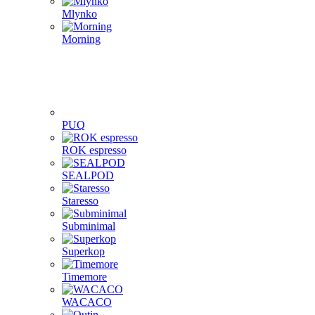
Mlynko
Morning
PUQ
ROK espresso
SEALPOD
Staresso
Subminimal
Superkop
Timemore
WACACO