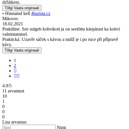
držátkem.
Tõlgi
Vaata originaali
• Hinnatud kell
4barista.cz
Mikovec
18.02.2021
Praktiline. See sulgeb kohvikoti ja on seetõttu käepärast ka kohvi
valmistamisel.
Praktická. Uzavře sáček s kávou a tudíž je i po ruce při přípravě
kávy.
Tõlgi
Vaata originaali
1
2
4.9/5
11 arvamust
10
1
0
0
0
Lisa arvamus
Nimi