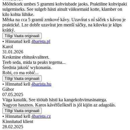
Mõõtekork umbes 5 grammi kohviubade jaoks. Praktiline kohvipaki
sulgemiseks. See sulgeb hästi ainult väiksemaid kotte, klamber on
kilo kohta lühike.
Měrka na cca 5 gramů zrnkové kávy. Uzavírat s ní sáček s kávou je
praktické. Lze dobře uzavírat jen menší sáčky, na kilovku je klips
krátký.
Tõlgi
Vaata originaali
• Hinnatud kell
4barista.pl
Karol
31.01.2026
Keskmine ehituskvaliteet.
Teeb seda, mida ta peaks tegema...
Średnia jakość wykonania.
Robi, co ma robić...
Tõlgi
Vaata originaali
• Hinnatud kell
4barista.hu
Gábor
07.05.2025
Väga kasulik. See töötab hästi ka kangekohvimasinatega.
Nagyon hasznos. Karos kávéfőzőknél is jól kijön az adagolás.
Tõlgi
Vaata originaali
• Hinnatud kell
4barista.cz
Kinnitatud klient
28.02.2025