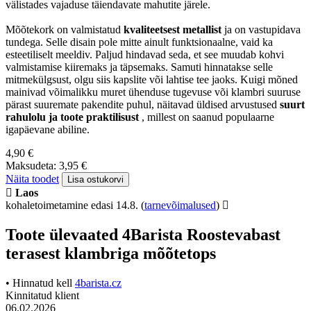
välistades vajaduse täiendavate mahutite järele.
Mõõtekork on valmistatud
kvaliteetsest metallist
ja on vastupidava
tundega. Selle disain pole mitte ainult funktsionaalne, vaid ka
esteetiliselt meeldiv. Paljud hindavad seda, et see muudab kohvi
valmistamise kiiremaks ja täpsemaks. Samuti hinnatakse selle
mitmekülgsust, olgu siis kapslite või lahtise tee jaoks. Kuigi mõned
mainivad võimalikku muret ühenduse tugevuse või klambri suuruse
pärast suuremate pakendite puhul, näitavad üldised arvustused
suurt
rahulolu ja toote praktilisust
, millest on saanud populaarne
igapäevane abiline.
4,90 €
Maksudeta: 3,95 €
Näita toodet
Lisa ostukorvi
Laos
kohaletoimetamine edasi 14.8.
(
tarnevõimalused
)
Toote ülevaated 4Barista Roostevabast
terasest klambriga mõõtetops
• Hinnatud kell
4barista.cz
Kinnitatud klient
06.02.2026