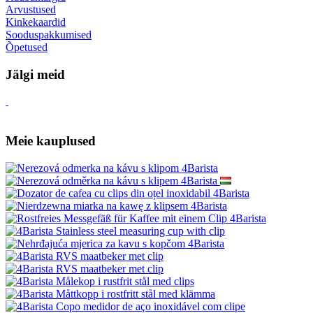
Arvustused
Kinkekaardid
Sooduspakkumised
Õpetused
Jälgi meid
Meie kauplused