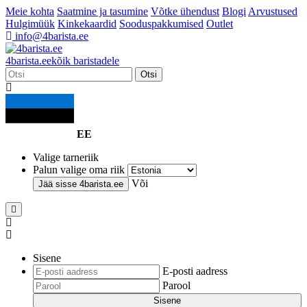
Meie kohta
Saatmine ja tasumine
Võtke ühendust
Blogi
Arvustused
Hulgimüük
Kinkekaardid
Sooduspakkumised
Outlet
info@4barista.ee
4
barista
.ee
kõik baristadele
Otsi
EE
Valige tarneriik
Palun valige oma riik
Või
Jää sisse
4barista.ee
Sisene
E-posti aadress
Parool
Sisene