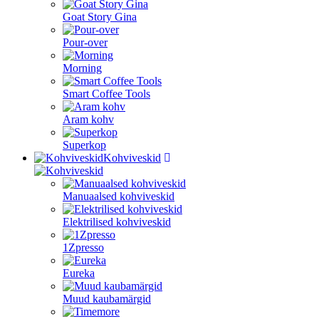
Goat Story Gina
Pour-over
Morning
Smart Coffee Tools
Aram kohv
Superkop
Kohviveskid
Manuaalsed kohviveskid
Elektrilised kohviveskid
1Zpresso
Eureka
Muud kaubamärgid