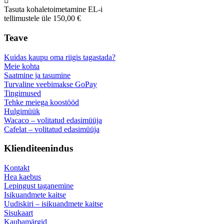
Tasuta kohaletoimetamine EL-i
tellimustele üle 150,00 €
Teave
Kuidas kaupu oma riigis tagastada?
Meie kohta
Saatmine ja tasumine
Turvaline veebimakse GoPay
Tingimused
Tehke meiega koostööd
Hulgimüük
Wacaco – volitatud edasimüüja
Cafelat – volitatud edasimüüja
Klienditeenindus
Kontakt
Hea kaebus
Lepingust taganemine
Isikuandmete kaitse
Uudiskiri – isikuandmete kaitse
Sisukaart
Kaubamärgid