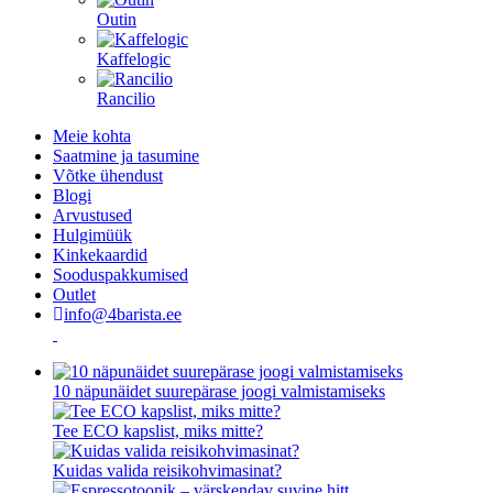
Outin
Kaffelogic
Rancilio
Meie kohta
Saatmine ja tasumine
Võtke ühendust
Blogi
Arvustused
Hulgimüük
Kinkekaardid
Sooduspakkumised
Outlet
info@4barista.ee
10 näpunäidet suurepärase joogi valmistamiseks
Tee ECO kapslist, miks mitte?
Kuidas valida reisikohvimasinat?