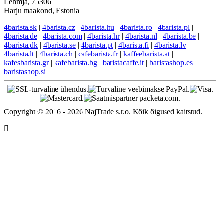
Lehmja, 75306
Harju maakond, Estonia
4barista.sk
|
4barista.cz
|
4barista.hu
|
4barista.ro
|
4barista.pl
|
4barista.de
|
4barista.com
|
4barista.hr
|
4barista.nl
|
4barista.be
|
4barista.dk
|
4barista.se
|
4barista.pt
|
4barista.fi
|
4barista.lv
|
4barista.lt
|
4barista.ch
|
cafebarista.fr
|
kaffeebarista.at
|
kafesbarista.gr
|
kafebarista.bg
|
baristacaffe.it
|
baristashop.es
|
baristashop.si
Copyright © 2016 - 2026 NajTrade s.r.o. Kõik õigused kaitstud.