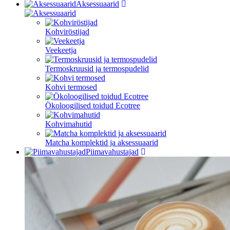
Aksessuaarid
Kohviröstijad
Veekeetja
Termoskruusid ja termospudelid
Kohvi termosed
Ökoloogilised toidud Ecotree
Kohvimahutid
Matcha komplektid ja aksessuaarid
Piimavahustajad