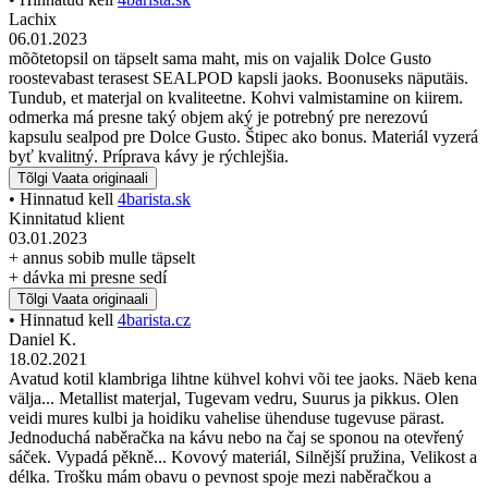
Lachix
06.01.2023
mõõtetopsil on täpselt sama maht, mis on vajalik Dolce Gusto
roostevabast terasest SEALPOD kapsli jaoks. Boonuseks näputäis.
Tundub, et materjal on kvaliteetne. Kohvi valmistamine on kiirem.
odmerka má presne taký objem aký je potrebný pre nerezovú
kapsulu sealpod pre Dolce Gusto. Štipec ako bonus. Materiál vyzerá
byť kvalitný. Príprava kávy je rýchlejšia.
Tõlgi
Vaata originaali
• Hinnatud kell
4barista.sk
Kinnitatud klient
03.01.2023
+ annus sobib mulle täpselt
+ dávka mi presne sedí
Tõlgi
Vaata originaali
• Hinnatud kell
4barista.cz
Daniel K.
18.02.2021
Avatud kotil klambriga lihtne kühvel kohvi või tee jaoks. Näeb kena
välja... Metallist materjal, Tugevam vedru, Suurus ja pikkus. Olen
veidi mures kulbi ja hoidiku vahelise ühenduse tugevuse pärast.
Jednoduchá naběračka na kávu nebo na čaj se sponou na otevřený
sáček. Vypadá pěkně... Kovový materiál, Silnější pružina, Velikost a
délka. Trošku mám obavu o pevnost spoje mezi naběračkou a