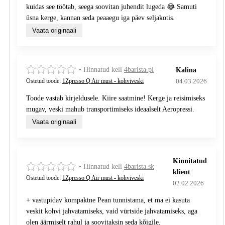
kuidas see töötab, seega soovitan juhendit lugeda 😂 Samuti
üsna kerge, kannan seda peaaegu iga päev seljakotis.
Vaata originaali
• Hinnatud kell
4barista.pl
Kalina
04.03.2026
Ostetud toode:
1Zpresso Q Air must - kohviveski
Toode vastab kirjeldusele. Kiire saatmine! Kerge ja reisimiseks
mugav, veski mahub transportimiseks ideaalselt Aeropressi.
Vaata originaali
Kinnitatud
• Hinnatud kell
4barista.sk
klient
Ostetud toode:
1Zpresso Q Air must - kohviveski
02.02.2026
+ vastupidav kompaktne Pean tunnistama, et ma ei kasuta
veskit kohvi jahvatamiseks, vaid vürtside jahvatamiseks, aga
olen äärmiselt rahul ja soovitaksin seda kõigile.