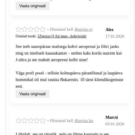
Vaata originaali
• Hinnatud kell
4barista.ro
Alex
17.01.2026
Ostetud toode:
1Zpresso Q Air must - kohviveski
See teeb suurepärase maitsega kohvi aeropressi ja filtri jaoks
ning on imeliselt kaasaskantav - umbes kaks korda suurem kui
J-ultra ja see mahub aeropressi kolbi sisse!
Väga profi pood - tellisin kolmapäeva pärastlõunal ja laupäeva
hommikul oli mul rasnita Bukarestis. 10 tärni kliendikogemuse
eest.
Vaata originaali
Marcsi
• Hinnatud kell
4barista.hu
05.01.2026
Lühidalt: see on täiuslik, seda on lihtne kasutada ja see