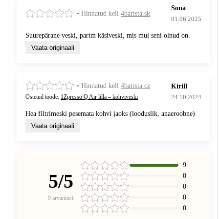
Sona
• Hinnatud kell
4barista.sk
01.06.2025
Suurepärane veski, parim käsiveski, mis mul seni olnud on.
Vaata originaali
• Hinnatud kell
4barista.cz
Kirill
24.10.2024
Ostetud toode:
1Zpresso Q Air lilla – kohviveski
Hea filtrimeski pesemata kohvi jaoks (looduslik, anaeroobne)
Vaata originaali
9
5/5
0
0
0
9 arvamust
0