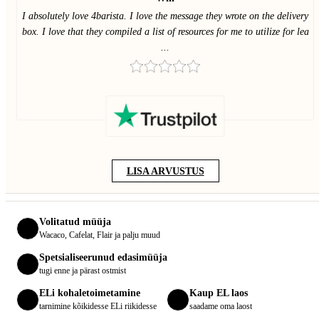
I absolutely love 4barista. I love the message they wrote on the delivery
box. I love that they compiled a list of resources for me to utilize for lea
...
LISA ARVUSTUS
Volitatud müüja
Wacaco, Cafelat, Flair ja palju muud
Spetsialiseerunud edasimüüja
tugi enne ja pärast ostmist
ELi kohaletoimetamine
Kaup EL laos
tarnimine kõikidesse ELi riikidesse
saadame oma laost