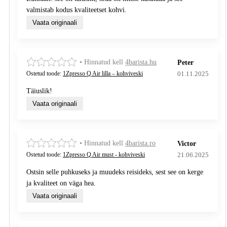
valmistab kodus kvaliteetset kohvi.
Vaata originaali
• Hinnatud kell
4barista.hu
Peter
01.11.2025
Ostetud toode:
1Zpresso Q Air lilla – kohviveski
Täiuslik!
Vaata originaali
• Hinnatud kell
4barista.ro
Victor
21.06.2025
Ostetud toode:
1Zpresso Q Air must - kohviveski
Ostsin selle puhkuseks ja muudeks reisideks, sest see on kerge
ja kvaliteet on väga hea.
Vaata originaali