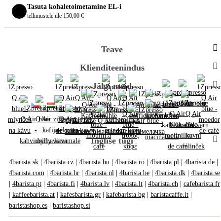
Tasuta kohaletoimetamine EL-i
tellimustele üle 150,00 €
Teave
Klienditeenindus
Jälgi meid
Inglise tugi
4barista.sk
|
4barista.cz
|
4barista.hu
|
4barista.ro
|
4barista.pl
|
4barista.de
|
4barista.com
|
4barista.hr
|
4barista.nl
|
4barista.be
|
4barista.dk
|
4barista.se
|
4barista.pt
|
4barista.fi
|
4barista.lv
|
4barista.lt
|
4barista.ch
|
cafebarista.fr
|
kaffeebarista.at
|
kafesbarista.gr
|
kafebarista.bg
|
baristacaffe.it
|
baristashop.es
|
baristashop.si