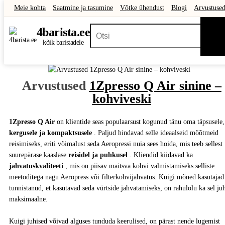
Meie kohta
Saatmine ja tasumine
Võtke ühendust
Blogi
Arvustuse
Hulgimüük
Kinkekaardid
Sooduspakkumised
Outlet
4
barista
.ee
kõik baristadele
Arvustused
1Zpresso Q Air sinine –
kohviveski
1Zpresso Q Air
on klientide seas populaarsust kogunud tänu oma täpsusele,
kergusele ja kompaktsusele
. Paljud hindavad selle ideaalseid mõõtmeid
reisimiseks, eriti võimalust seda Aeropressi nuia sees hoida, mis teeb sellest
suurepärase kaaslase
reisidel ja puhkusel
. Kliendid kiidavad ka
jahvatuskvaliteeti
, mis on piisav maitsva kohvi valmistamiseks selliste
meetoditega nagu Aeropress või filterkohvijahvatus. Kuigi mõned kasutajad
tunnistanud, et kasutavad seda vürtside jahvatamiseks, on rahulolu ka sel ju
maksimaalne.
Kuigi juhised võivad alguses tunduda keerulised, on pärast nende lugemist