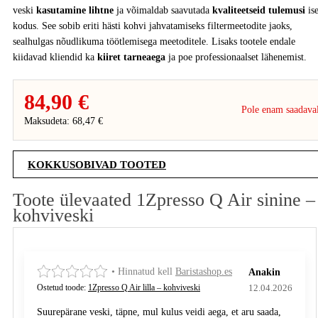
veski
kasutamine lihtne
ja võimaldab saavutada
kvaliteetseid tulemusi
ise
kodus. See sobib eriti hästi kohvi jahvatamiseks filtermeetodite jaoks,
sealhulgas nõudlikuma töötlemisega meetoditele. Lisaks tootele endale
kiidavad kliendid ka
kiiret tarneaega
ja poe professionaalset lähenemist.
84,90 €
Pole enam saadava
Maksudeta: 68,47 €
KOKKUSOBIVAD TOOTED
Toote ülevaated 1Zpresso Q Air sinine –
kohviveski
• Hinnatud kell
Baristashop.es
Anakin
12.04.2026
Ostetud toode:
1Zpresso Q Air lilla – kohviveski
Suurepärane veski, täpne, mul kulus veidi aega, et aru saada,